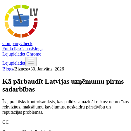
Company
Check
Funkcijas
Cenas
Blogs
Lejupielādēt Chrome
Lejupielādēt
Blogs
/
Bizness
•
30. Janvāris, 2026
Kā pārbaudīt Latvijas uzņēmumu pirms
sadarbības
Īss, praktisks kontrolsaraksts, kas palīdz samazināt riskus: neprecīzus
rekvizītus, maksājumu kavējumus, neskaidru pārstāvību un
reputācijas problēmas.
CC